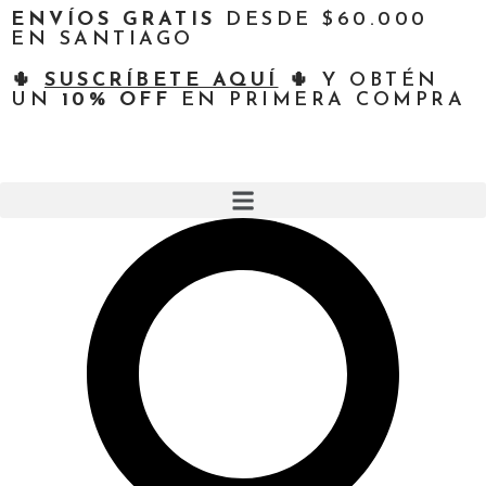
ENVÍOS GRATIS
DESDE $60.000
EN SANTIAGO
🌵
SUSCRÍBETE AQUÍ
🌵 Y OBTÉN
UN
10% OFF
EN PRIMERA COMPRA