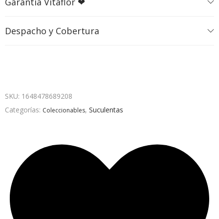
Garantía Vitaflor ❤
Despacho y Cobertura
SKU:
1648478689208
Categorías:
,
Suculentas
Coleccionables