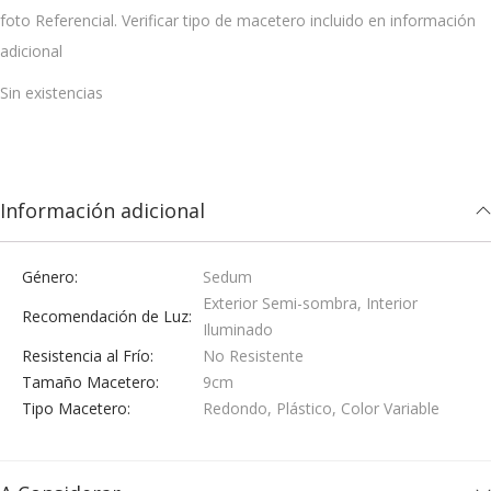
foto Referencial. Verificar tipo de macetero incluido en información
i
t
adicional
g
u
i
a
Sin existencias
n
l
a
e
l
s
Información adicional
e
:
r
$
a
4
Género
Sedum
:
.
Exterior Semi-sombra, Interior
Recomendación de Luz
Iluminado
$
0
Resistencia al Frío
No Resistente
5
0
Tamaño Macetero
9cm
.
0
Tipo Macetero
Redondo, Plástico, Color Variable
0
.
0
0