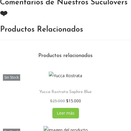
Comentarios de Nuestros Suculovers
❤️
Productos Relacionados
Productos relacionados
Sin Stock
Yucca Rostrata Saphire Blue
E
E
$
25.000
$
15.000
l
l
Leer más
p
p
r
r