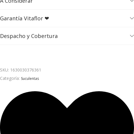
A Considerar
.
Garantía Vitaflor ❤
Despacho y Cobertura
SKU:
1630030376361
Categoría:
Suculentas