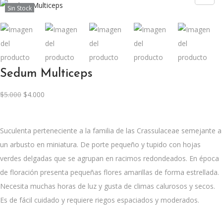
Sin Stock
Sedum Multiceps
E
E
$
5.000
$
4.000
l
l
p
p
Suculenta perteneciente a la familia de las Crassulaceae semejante a
r
r
un arbusto en miniatura. De porte pequeño y tupido con hojas
e
e
verdes delgadas que se agrupan en racimos redondeados. En época
c
c
de floración presenta pequeñas flores amarillas de forma estrellada.
i
i
Necesita muchas horas de luz y gusta de climas calurosos y secos.
o
o
Es de fácil cuidado y requiere riegos espaciados y moderados.
o
a
r
c