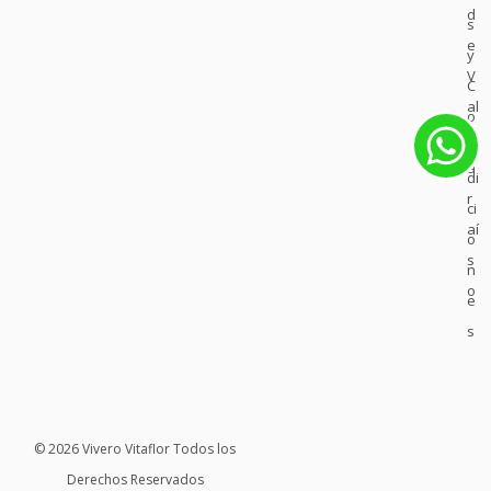
d
s
e
y
V
C
al
o
p
n
a
di
r
ci
aí
o
s
n
o
e
s
© 2026 Vivero Vitaflor Todos los
Derechos Reservados