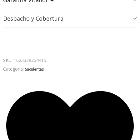
Garantía Vitaflor ❤
Despacho y Cobertura
SKU:
1623339254415
Categoría:
Suculentas