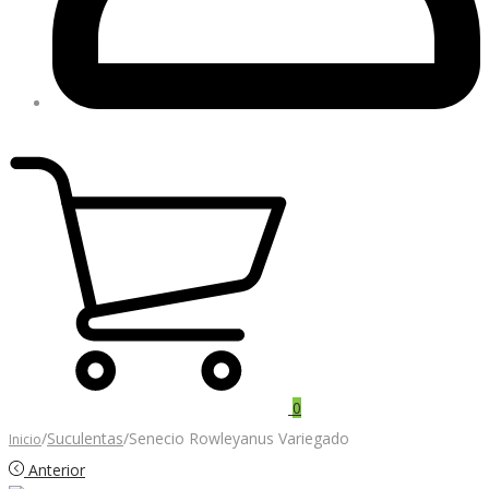
0
/
Suculentas
/
Senecio Rowleyanus Variegado
Inicio
Anterior