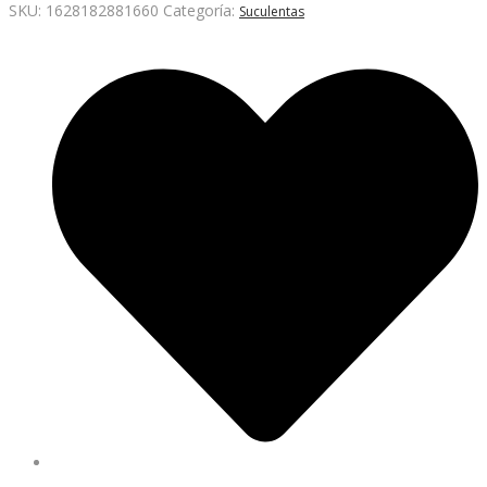
SKU:
1628182881660
Categoría:
Suculentas