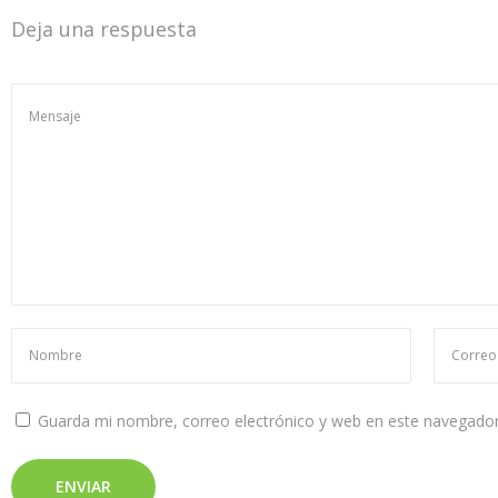
Deja una respuesta
2
0
2
4
Guarda mi nombre, correo electrónico y web en este navegador