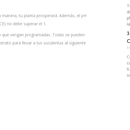
T
d
ta manera, tu planta prosperará. Además, el pH
p
(CE) no debe superar el 1.
la
3
mo que vengan programadas. Todas se pueden
C
strato para llevar a tus suculentas al siguiente
1
C
c
t
s
Más de
nuestro