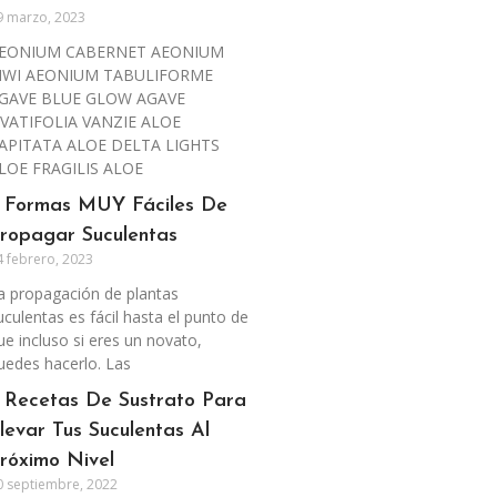
9 marzo, 2023
EONIUM CABERNET AEONIUM
IWI AEONIUM TABULIFORME
GAVE BLUE GLOW AGAVE
VATIFOLIA VANZIE ALOE
APITATA ALOE DELTA LIGHTS
LOE FRAGILIS ALOE
 Formas MUY Fáciles De
ropagar Suculentas
4 febrero, 2023
a propagación de plantas
uculentas es fácil hasta el punto de
ue incluso si eres un novato,
uedes hacerlo. Las
 Recetas De Sustrato Para
levar Tus Suculentas Al
róximo Nivel
0 septiembre, 2022