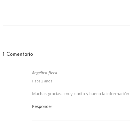
1 Comentario
Angélica fleck
2
Hace 2 años
4
Muchas gracias…muy clarita y buena la información
m
a
Responder
y
o
,