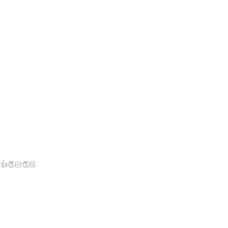
 👍👏🏻👏🏻