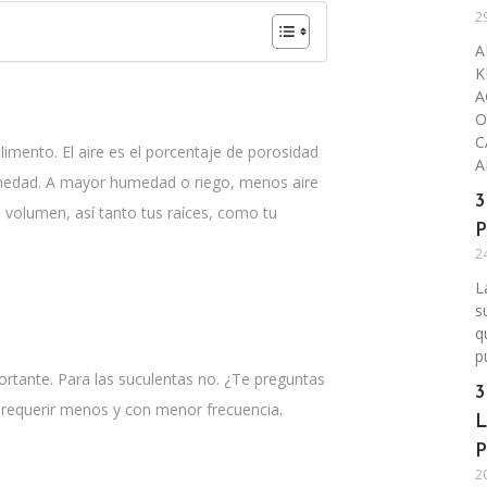
2
A
K
A
O
C
limento. El aire es el porcentaje de porosidad
A
humedad. A mayor humedad o riego, menos aire
3
volumen, así tanto tus raíces, como tu
P
2
L
s
q
p
rtante. Para las suculentas no. ¿Te preguntas
3
n requerir menos y con menor frecuencia.
L
P
2