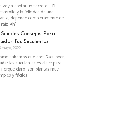
e voy a contar un secreto… El
esarrollo y la felicidad de una
lanta, depende completamente de
 raíz. Ahí
 Simples Consejos Para
uidar Tus Suculentas
0 mayo, 2022
omo sabemos que eres Suculover,
uidar las suculentas es clave para
i. Porque claro, son plantas muy
imples y fáciles
 Nosotros en
 Instagram